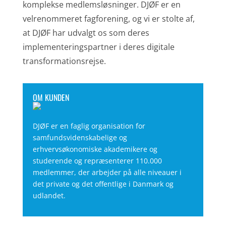
komplekse medlemsløsninger. DJØF er en
velrenommeret fagforening, og vi er stolte af,
at DJØF har udvalgt os som deres
implementeringspartner i deres digitale
transformationsrejse.
OM KUNDEN
DJØF er en faglig organisation for
samfundsvidenskabelige og
erhvervsøkonomiske akademikere og
studerende og repræsenterer 110.000
medlemmer, der arbejder på alle niveauer i
det private og det offentlige i Danmark og
udlandet.