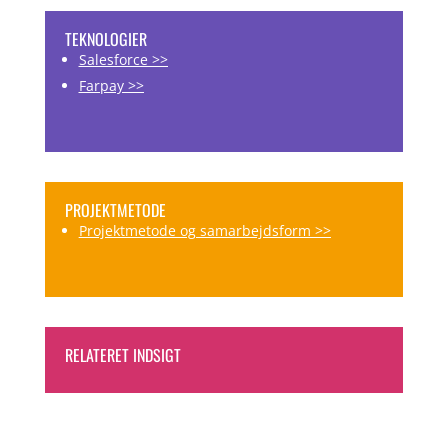
TEKNOLOGIER
Salesforce >>
Farpay >>
PROJEKTMETODE
Projektmetode og samarbejdsform >>
RELATERET INDSIGT