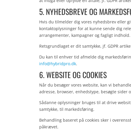
at indgå eller opfylde en aftale, jf. GDPR artikel 6
5. NYHEDSBREVE OG MARKEDSF
Hvis du tilmelder dig vores nyhedsbrev eller g
kontaktoplysninger for at kunne sende dig rele
arrangementer, kampagner og fagligt indhold.
Retsgrundlaget er dit samtykke, jf. GDPR artikel 6
Du kan til enhver tid afmelde dig markedsføring
info@hybridpro.dk
.
6. WEBSITE OG COOKIES
Når du besøger vores website, kan vi behandle
adresse, browser, enhedstype, besøgte sider o
Sådanne oplysninger bruges til at drive websit
samtykke, til markedsføring.
Behandling baseret på cookies sker i overenss
påkrævet.