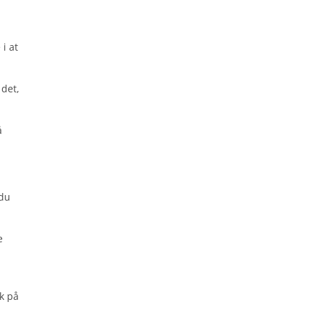
 i at
 det,
å
 du
e
,
ik på