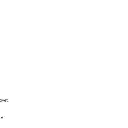
givet
 er