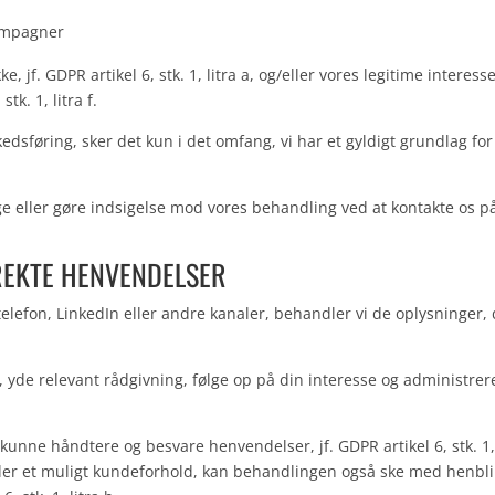
ampagner
jf. GDPR artikel 6, stk. 1, litra a, og/eller vores legitime interesse
tk. 1, litra f.
edsføring, sker det kun i det omfang, vi har et gyldigt grundlag for
age eller gøre indsigelse mod vores behandling ved at kontakte os p
REKTE HENVENDELSER
telefon, LinkedIn eller andre kanaler, behandler vi de oplysninger,
 yde relevant rådgivning, følge op på din interesse og administrer
 kunne håndtere og besvare henvendelser, jf. GDPR artikel 6, stk. 1
eller et muligt kundeforhold, kan behandlingen også ske med henbl