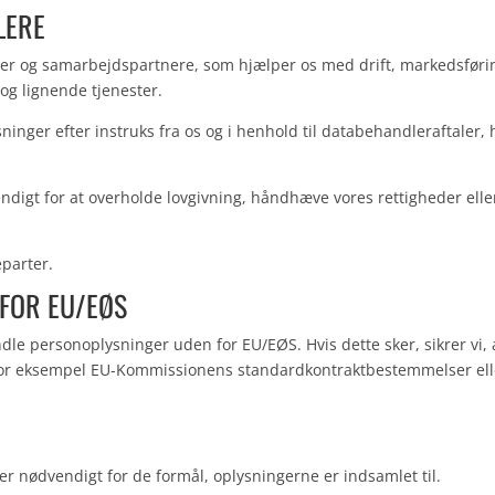
LERE
er og samarbejdspartnere, som hjælper os med drift, markedsføri
og lignende tjenester.
nger efter instruks fra os og i henhold til databehandleraftaler, 
endigt for at overholde lovgivning, håndhæve vores rettigheder elle
eparter.
 FOR EU/EØS
dle personoplysninger uden for EU/EØS. Hvis dette sker, sikrer vi, 
g, for eksempel EU-Kommissionens standardkontraktbestemmelser ell
r nødvendigt for de formål, oplysningerne er indsamlet til.