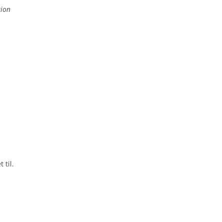
tion
 til.