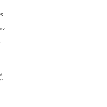
ng,
hvor
r
at
er