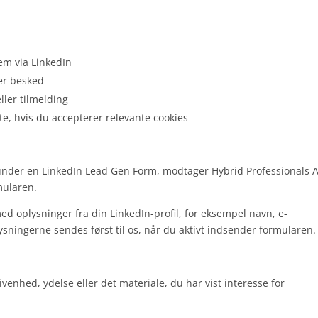
dem via LinkedIn
ler besked
ller tilmelding
e, hvis du accepterer relevante cookies
runder en LinkedIn Lead Gen Form, modtager Hybrid Professionals 
mularen.
d oplysninger fra din LinkedIn-profil, for eksempel navn, e-
sningerne sendes først til os, når du aktivt indsender formularen.
enhed, ydelse eller det materiale, du har vist interesse for