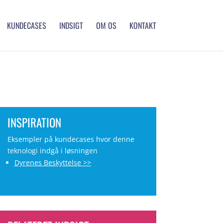
KUNDECASES
INDSIGT
OM OS
KONTAKT
INSPIRATION
Eksempler på kundecases hvor denne
teknologi indgå i løsningen
Dyrenes Beskyttelse >>