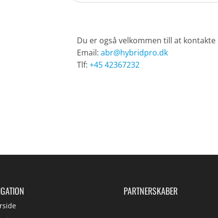
Du er også velkommen till at kontakte 
Email:
abr@hybridpro.dk
Tlf:
+45 42367232
IGATION
PARTNERSKABER
rside